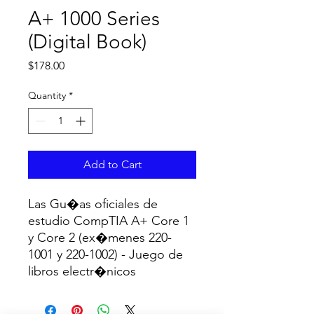
A+ 1000 Series
(Digital Book)
Price
$178.00
Quantity
*
Add to Cart
Las Gu�as oficiales de 
estudio CompTIA A+ Core 1 
y Core 2 (ex�menes 220-
1001 y 220-1002) - Juego de 
libros electr�nicos